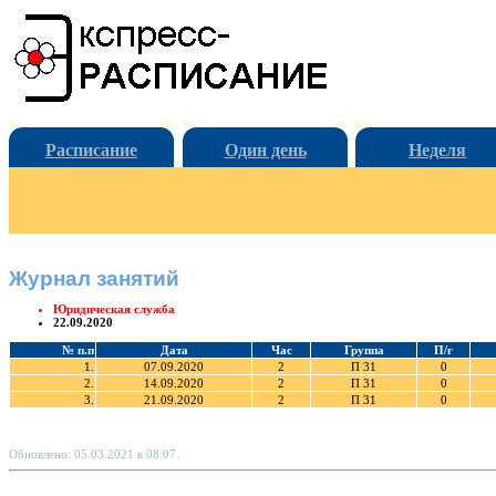
Расписание
Один день
Неделя
Журнал занятий
Юридическая служба
22.09.2020
№ п.п
Дата
Час
Группа
П/г
1.
07.09.2020
2
П 31
0
2.
14.09.2020
2
П 31
0
3.
21.09.2020
2
П 31
0
Обновлено: 05.03.2021 в 08:07.