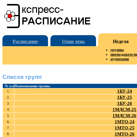
Расписание
Один день
Неделя
группы
преподавател
аудитории
Список групп
№ п.п
Наименование группы
1БУ-24
1.
1БУ-25
2.
1БУ-26
3.
1МДСМ-25
4.
1МДСМ-26
5.
1МТО-24
6.
1МТО-25
7.
1МТО-26
8.